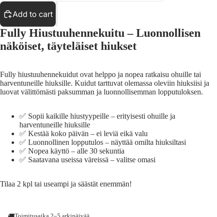
Add to cart
Fully Hiustuuhennekuitu – Luonnollisen
näköiset, täyteläiset hiukset
Kuinka käyt
Fully hiustuuhennekuidut ovat helppo ja nopea ratkaisu ohuille tai
harventuneille hiuksille. Kuidut tarttuvat olemassa oleviin hiuksiisi ja
luovat välittömästi paksumman ja luonnollisemman lopputuloksen.
✅ Sopii kaikille hiustyypeille – erityisesti ohuille ja
harventuneille hiuksille
✅ Kestää koko päivän – ei leviä eikä valu
Meistä
✅ Luonnollinen lopputulos – näyttää omilta hiuksiltasi
✅ Nopea käyttö – alle 30 sekuntia
✅ Saatavana useissa väreissä – valitse omasi
Tilaa 2 kpl tai useampi ja säästät enemmän!
Contact info
🚚
Toimitusaika 2–5 arkipäivää