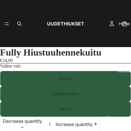
UUDETHIUKSET
Home
Fully Hiustuuhennekuitu
€34,00
Valitse väri
Tuottee
Ruskea
Vaaleanruskea
Musta
Hiustuuhenne
Decrease quantity
Increase quantity