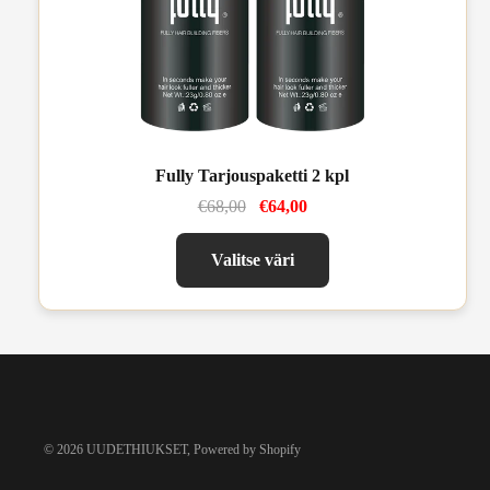
Fully Tarjouspaketti 2 kpl
€68,00
€64,00
Valitse väri
© 2026
UUDETHIUKSET
, Powered by Shopify