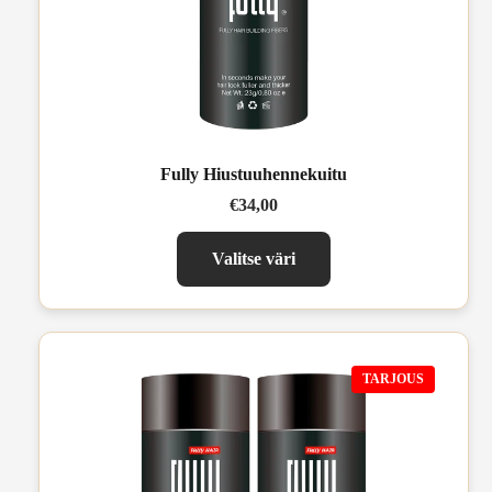
Fully Hiustuuhennekuitu
€34,00
Valitse väri
TARJOUS