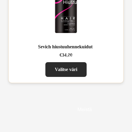
Hiustuuhennekuidut
Sevich hiustuuhennekuidut
€34,00
Kuinka käytetään
Valitse väri
Meistä